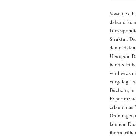
Soweit es di
daher erken
korrespondi
Struktur. D
den meisten
Übungen. Da
bereits früh
wird wie ei
vorgelegt) 
Büchern, in
Experimente
erlaubt das 
Ordnungen u
können. Die
ihrem früher