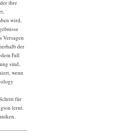
der ihre
t,
aben wird,
rgebnisse
es Versagen
nerhalb der
edem Fall
ung sind,
niert, wenn
tology
chritt für
gion lernt.
hniken.