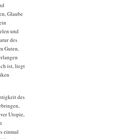
nd
en, Glaube
ein
ielen und
atur des
um Guten,
erlangen
h ist, liegt
niken
tigkeit des
rbringen,
iver Utopie,
t
s einmal