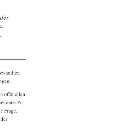
 der
n,
,
ngewandten
ngen.
n offiziellen
wendete. Zu
e Frage,
eder