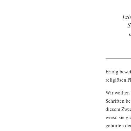
Eth
S
Erfolg bewe
religiösen P
Wir wollten 
Schriften be
diesem Zweck
wieso sie gl
gehörten de