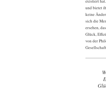
existiert ha
und bietet i
keine Änder
sich die Me
ersehen, da
Glück, Effiz
von der Phil
Gesellschaft
W
E
Glü