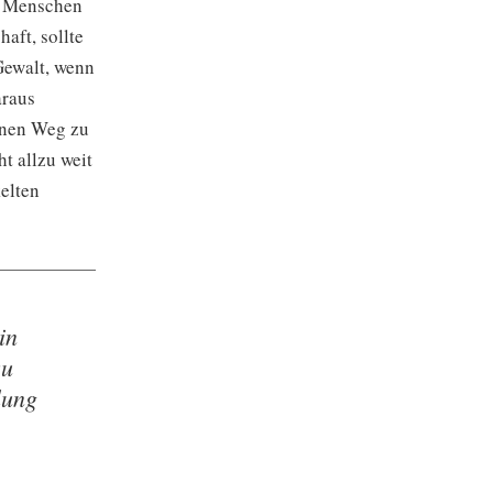
es Menschen
aft, sollte
Gewalt, wenn
araus
inen Weg zu
t allzu weit
kelten
in
zu
lung