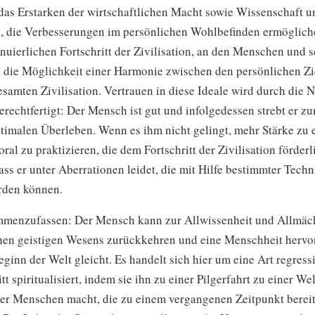
 das Erstarken der wirtschaftlichen Macht sowie Wissenschaft u
, die Verbesserungen im persönlichen Wohlbefinden ermöglich
nuierlichen Fortschritt der Zivilisation, an den Menschen und s
an die Möglichkeit einer Harmonie zwischen den persönlichen Z
samten Zivilisation. Vertrauen in diese Ideale wird durch die N
rechtfertigt: Der Mensch ist gut und infolgedessen strebt er z
ptimalen Überleben. Wenn es ihm nicht gelingt, mehr Stärke zu 
ral zu praktizieren, die dem Fortschritt der Zivilisation förderlic
ass er unter Aberrationen leidet, die mit Hilfe bestimmter Tech
rden können.
menzufassen: Der Mensch kann zur Allwissenheit und Allmäch
hen geistigen Wesens zurückkehren und eine Menschheit hervo
eginn der Welt gleicht. Es handelt sich hier um eine Art regress
tt spiritualisiert, indem sie ihn zu einer Pilgerfahrt zu einer Wel
r Menschen macht, die zu einem vergangenen Zeitpunkt bereit