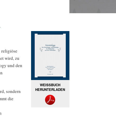
r
s
religiöse
et wird, zu
logy und den
on
WEISSBUCH
HERUNTERLADEN
ird, sondern
mmt die
n