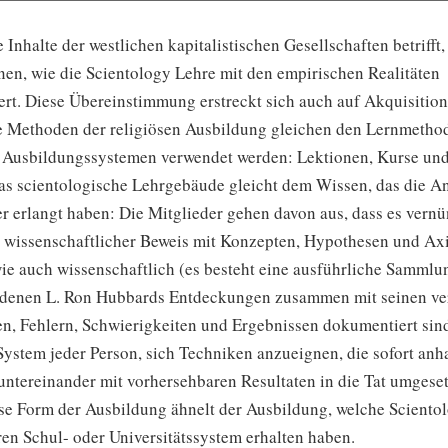
e Inhalte der westlichen kapitalistischen Gesellschaften betrifft
nen, wie die Scientology Lehre mit den empirischen Realitäten
ert. Diese Übereinstimmung erstreckt sich auch auf Akquisitio
ie Methoden der religiösen Ausbildung gleichen den Lernmethod
 Ausbildungssystemen verwendet werden: Lektionen, Kurse und
s scientologische Lehrgebäude gleicht dem Wissen, das die A
er erlangt haben: Die Mitglieder gehen davon aus, dass es vernün
n wissenschaftlicher Beweis mit Konzepten, Hypothesen und A
wie auch wissenschaftlich (es besteht eine ausführliche Sammlu
 denen
L. Ron Hubbards
Entdeckungen zusammen mit seinen ve
n, Fehlern, Schwierigkeiten und Ergebnissen dokumentiert sin
System jeder Person, sich Techniken anzueignen, die sofort anh
ntereinander mit vorhersehbaren Resultaten in die Tat umgese
se Form der Ausbildung ähnelt der Ausbildung, welche Scientol
en Schul- oder Universitätssystem erhalten haben.