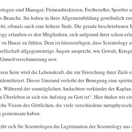
ologen sind Manager, Firmendirektoren, Freiberufler, Sportler 
w-Branche. Sie haben in ihrer Allgemeinbildung gewöhnlich zu
icht, oftmals auch eine höhere Stufe. Die gerade beschriebenen
ogy erlauben es den Mitgliedern, sich aufgrund ihrer schon erl
r zu Hause zu fühlen. Dem ist hinzuzufügen, dass Scientology a
ellschaft allgegenwärtige Ängste anspricht, wie Gewalt, Kriege
 Umweltverschmutzung usw.
ren Seite wird die Lebenskraft, die zur Erreichung ihrer Ziele e
t identifiziert. Dieser Umstand verleiht der Bewegung eine spiritu
n. Während der sonntäglichen Andachten verkündet der Kaplan,
 Überleben in sich ein Aufstieg zu Gott ist“. Hier finden wir ei
che Vision des Göttlichen, die viele verschiedene metaphysisch
 gemeinsam haben.
ibt sich für Scientologen die Legitimation der Scientology aus 