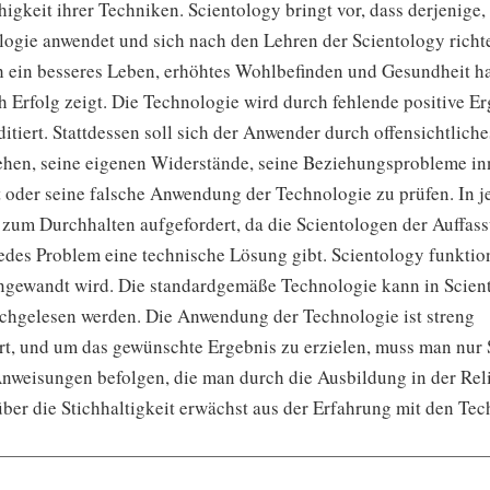
igkeit ihrer Techniken. Scientology bringt vor, dass derjenige, 
logie anwendet und sich nach den Lehren der Scientology richte
h ein besseres Leben, erhöhtes Wohlbefinden und Gesundheit h
 Erfolg zeigt. Die Technologie wird durch fehlende positive E
ditiert. Stattdessen soll sich der Anwender durch offensichtlich
sehen, seine eigenen Widerstände, seine Beziehungsprobleme in
t oder seine falsche Anwendung der Technologie zu prüfen. In j
h zum Durchhalten aufgefordert, da die Scientologen der Auffass
jedes Problem eine technische Lösung gibt. Scientology funktio
 angewandt wird. Die standardgemäße Technologie kann in Scien
achgelesen werden. Die Anwendung der Technologie ist streng
rt, und um das gewünschte Ergebnis zu erzielen, muss man nur S
Anweisungen befolgen, die man durch die Ausbildung in der Reli
ber die Stichhaltigkeit erwächst aus der Erfahrung mit den Tec