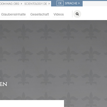
DE
SPRACHE
EDOM MAG.ORG
SCIENTOLOGY.DE
Glaubensinhalte
Gesellschaft
Videos
,
ken