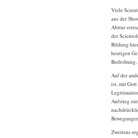
Viele Scient
aus der Sho
Abitur erre
der Scientol
Bildung hie
heutigen Ges
Bedrohung,
Auf der ande
ist, mit Got
Legitimatio
Aufstieg zum
nachdrückli
Bewegungen
Zweitens erg