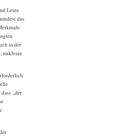
und Leute
mindest das
 Merkmale
angten
uch in der
, nukleare
rforderlich
elle
 dass „der
ne
e
der