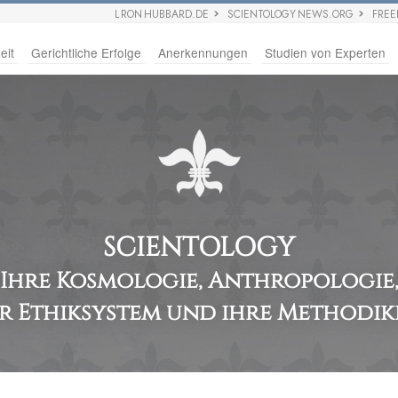
L RON HUBBARD.DE
SCIENTOLOGY NEWS.ORG
FRE
eit
Gerichtliche Erfolge
Anerkennungen
Studien von Experten
SCIENTOLOGY
Ihre Kosmologie, Anthropologie
r Ethiksystem und ihre Methodi