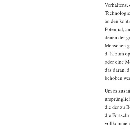
Verhaltens,
Technologie
an den konti
Potential, 
denen der ge
Menschen ge
d. h. zum o
oder eine Mo
das daran, d
behoben we
Um es zusam
ursprünglic
die der zu B
die Fortschri
vollkommene