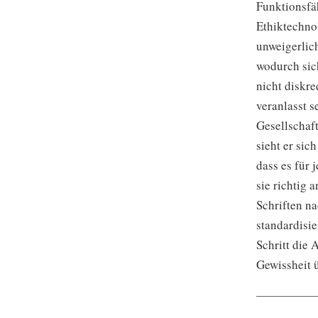
Funktionsfäh
Ethiktechno
unweigerlic
wodurch sich
nicht diskre
veranlasst 
Gesellschaf
sieht er sic
dass es für 
sie richtig
Schriften n
standardisie
Schritt die 
Gewissheit ü