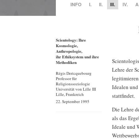
INFO
I.
II.
III.
IV.
A
Scientology: Ihre
Kosmologie,
Anthropologie,
ihr Ethiksystem
und ihre
Scientologi
Methodiken
Lehre der Sc
Régis Dericquebourg
legitimiere
Professor für
Religionssoziologie
Idealen und
Universität von Lille III
Lille, Frankreich
stattfindet.
22. September 1995
Die Lehre de
als das Erg
Ideale und W
Wettbewerbs