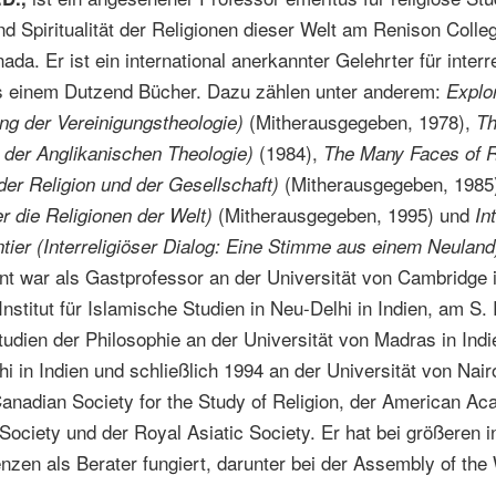
d Spiritualität der Religionen dieser Welt am Renison Colleg
da. Er ist ein international anerkannter Gelehrter für interre
ls einem Dutzend Bücher. Dazu zählen unter anderem:
Explor
(Mitherausgegeben, 1978),
ng der Vereinigungstheologie)
Th
(1984),
 der Anglikanischen Theologie)
The Many Faces of R
(Mitherausgegeben, 1985
 der Religion und der Gesellschaft)
(Mitherausgegeben, 1995) und
er die Religionen der Welt)
In
tier (Interreligiöser Dialog: Eine Stimme aus einem Neulan
nt war als Gastprofessor an der Universität von Cambridge i
stitut für Islamische Studien in Neu-Delhi in Indien, am S.
Studien der Philosophie an der Universität von Madras in In
i in Indien und schließlich 1994 an der Universität von Nairob
anadian Society for the Study of Religion, der American Ac
Society und der Royal Asiatic Society. Er hat bei größeren i
enzen als Berater fungiert, darunter bei der Assembly of the 