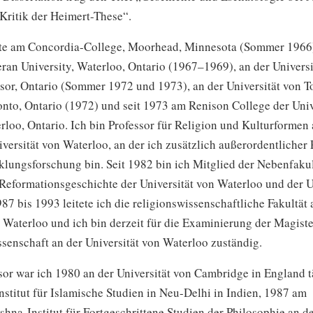
Kritik der Heimert-These“.
ete am Concordia-College, Moorhead, Minnesota (Sommer 1966)
ran University, Waterloo, Ontario (1967–1969), an der Universi
or, Ontario (Sommer 1972 und 1973), an der Universität von T
onto, Ontario (1972) und seit 1973 am Renison College der Univ
rloo, Ontario. Ich bin Professor für Religion und Kulturforme
versität von Waterloo, an der ich zusätzlich außerordentlicher 
klungsforschung bin. Seit 1982 bin ich Mitglied der Nebenfakul
Reformationsgeschichte der Universität von Waterloo und der U
7 bis 1993 leitete ich die religionswissenschaftliche Fakultät 
n Waterloo und ich bin derzeit für die Examinierung der Magist
ssenschaft an der Universität von Waterloo zuständig.
sor war ich 1980 an der Universität von Cambridge in England 
nstitut für Islamische Studien in Neu-Delhi in Indien, 1987 am
ishna-
Institut für Fortgeschrittene Studien der Philosophie an de