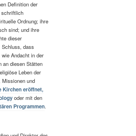
n Definition der
schriftlich
rituelle Ordnung; ihre
sch sind; und ihre
hte dieser
m Schluss, dass
 wie Andacht in der
n an diesen Stätten
eligiöse Leben der
, Missionen und
 Kirchen eröffnet,
oder mit den
tology
.
itären Programmen
dien und Direktor des