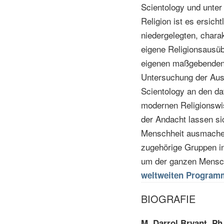
Scientology und unter
Religion ist es ersicht
niedergelegten, charak
eigene Religionsausübu
eigenen maßgebenden S
Untersuchung der Aus
Scientology an den da
modernen Religionswis
der Andacht lassen si
Menschheit ausmachen
zugehörige Gruppen i
um der ganzen Mensch
weltweiten Program
BIOGRAFIE
M. Darrol Bryant, Ph