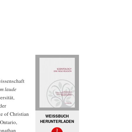
wissenschaft
m laude
rsität,
der
e of Christian
WEISSBUCH
HERUNTERLADEN
 Ontario,
Jonathan