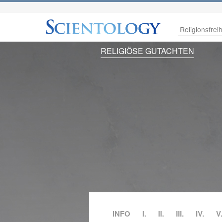
Religionsfreih
RELIGIÖSE GUTACHTEN
INFO
I.
II.
III.
IV.
V