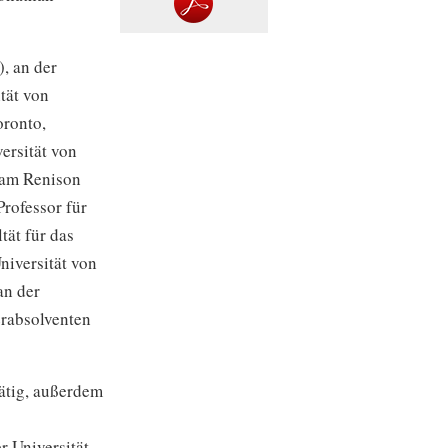
, an der
tät von
oronto,
ersität von
n am Renison
Professor für
tät für das
niversität von
an der
erabsolventen
tätig, außerdem
r Universität