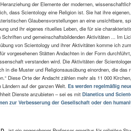
 Heranziehung der Elemente der modernen, wissenschaftliche
lich, dass Scientology eine Religion ist. Sie hat ihre eigenen, 
teristischen Glaubensvorstellungen an eine unsichtbare, spi
ng und ihr eigenes rituelles Leben, die für sie charakteristi
chriften und gemeinschaftsbildenden Aktivitäten ... Im Lic
übung von Scientology und ihrer Aktivitäten komme ich zu
für vorgesehenen Stätten Andachten in der Form durchführt,
senschaft verstanden wird. Die Aktivitäten der Scientologe
ch in die Muster und Religionsausübung einordnen, die das r
.“ Diese Orte der Andacht zählen mehr als 11 000 Kirchen
n Ländern auf der ganzen Welt.
Es werden regelmäßig neue
heit Dienste anzubieten – sei es mit
Dianetics und Scien
men zur Verbesserung der Gesellschaft oder den human
ist ein angesehener Professor emeritus für religiöse Stu
.D.,