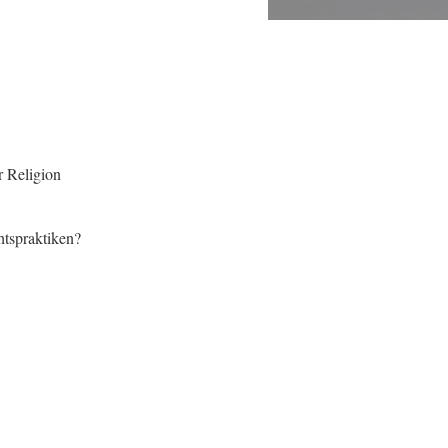
r Religion
htspraktiken?