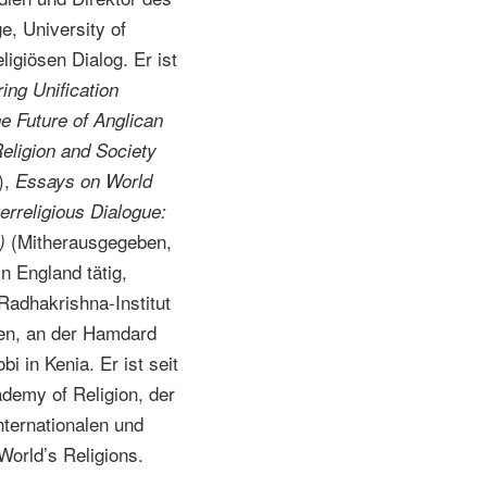
e, University of
ligiösen Dialog. Er ist
ing Unification
e Future of Anglican
eligion and Society
),
Essays on World
terreligious Dialogue:
(Mitherausgegeben,
d)
n England tätig,
 Radhakrishna-Institut
dien, an der Hamdard
i in Kenia. Er ist seit
ademy of Religion, der
nternationalen und
World’s Religions.