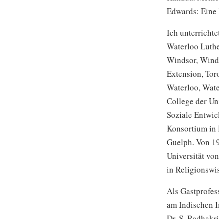
Edwards: Eine 
Ich unterricht
Waterloo Luthe
Windsor, Winds
Extension, Tor
Waterloo, Wate
College der Uni
Soziale Entwic
Konsortium in 
Guelph. Von 198
Universität vo
in Religionswi
Als Gastprofes
am Indischen I
Dr. S. Radhakr