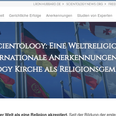
L RON HUBBARD.DE
SCIENTOLOGY NEWS.ORG
FRE
eit
Gerichtliche Erfolge
Anerkennungen
Studien von Experten
cientology: Eine Weltreligi
ernationale Anerkennungen
gy Kirche als Religionsge
er Welt als eine Religion akzeptiert.
Seit der Bildung der erst