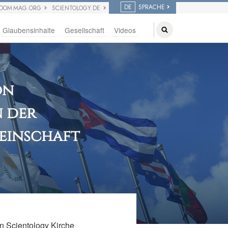
DE
SPRACHE
EDOM MAG.ORG
SCIENTOLOGY.DE
Glaubensinhalte
Gesellschaft
Videos
on
 der
meinschaft
en Scientology Kirche