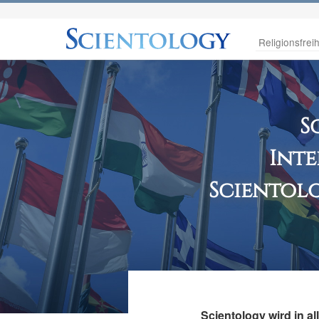
Religionsfreih
S
Int
Scientolo
Scientology wird in all