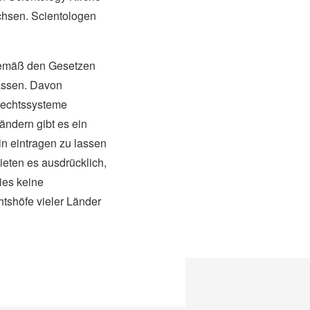
achsen. Scientologen
h gemäß den Gesetzen
lassen. Davon
 Rechtssysteme
ändern gibt es ein
rin eintragen zu lassen
ieten es ausdrücklich,
dies keine
htshöfe vieler Länder