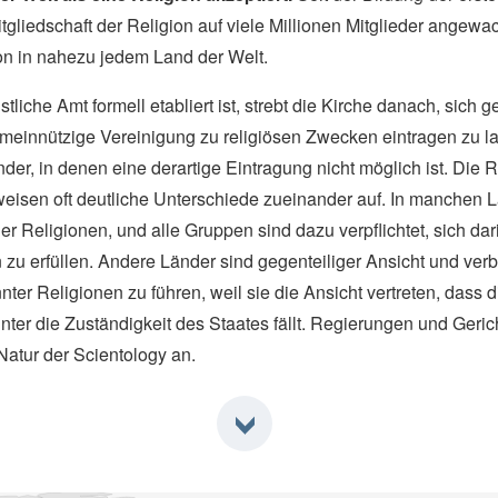
itgliedschaft der Religion auf viele Millionen Mitglieder angew
ion in nahezu jedem Land der Welt.
liche Amt formell etabliert ist, strebt die Kirche danach, sic
meinnützige Vereinigung zu religiösen Zwecken eintragen zu 
r, in denen eine derartige Eintragung nicht möglich ist. Die
eisen oft deutliche Unterschiede zueinander auf. In manchen L
 der Religionen, und alle Gruppen sind dazu verpflichtet, sich da
 zu erfüllen. Andere Länder sind gegenteiliger Ansicht und verb
nnter Religionen zu führen, weil sie die Ansicht vertreten, dass 
unter die Zuständigkeit des Staates fällt. Regierungen und Geric
Natur der Scientology an.