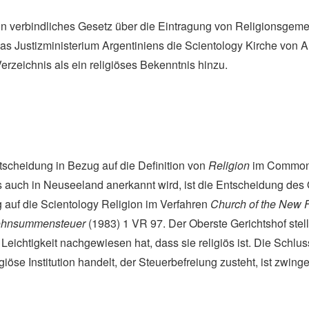
 ein verbindliches Gesetz über die Eintragung von Religionsgem
s Justizministerium Argentiniens die Scientology Kirche von A
rzeichnis als ein religiöses Bekenntnis hinzu.
scheidung in Bezug auf die Definition von
Religion
im Commonw
ls auch in Neuseeland anerkannt wird, ist die Entscheidung des
g auf die Scientology Religion im Verfahren
Church of the New 
Lohnsummensteuer
(1983) 1 VR 97. Der Oberste Gerichtshof stellt
 Leichtigkeit nachgewiesen hat, dass sie religiös ist. Die Schlu
igiöse Institution handelt, der Steuerbefreiung zusteht, ist zwing