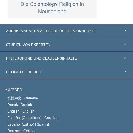
Die Scientology Religion in
Neuseeland
ANERKENNUNGEN ALS RELIGIÖSE GEMEINSCHAFT
Vereinigte Staaten von Amerika
STUDIEN VON EXPERTEN
Weltweite Anerkennungen
Gutachten nach Kategorie
HINTERGRUND UND GLAUBENSINHALTE
Wegweisende Entscheidungen
Die weltweit führenden Experten
L. Ron Hubbard
RELIGIONSFREIHEIT
Die Ziele der Scientology
Was ist Religionsfreiheit?
Sprache
Das Glaubensbekenntnis der Scientology Kirche
Internationale Menschenrechtsnormen
繁體中文 |
Chinese
Dansk |
Danish
Der Kodex eines Scientologen
Eine öffentliche Erklärung über Religion
English |
English
Español (Castellano) |
Castilian
David Miscavige
Español (Latino) |
Spanish
Deutsch |
German