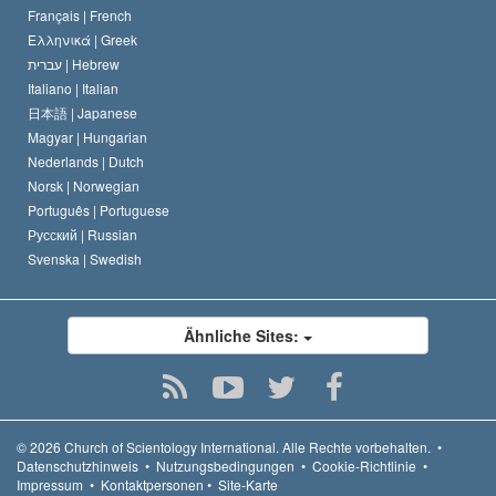
Français |
French
Ελληνικά |
Greek
עברית |
Hebrew
Italiano |
Italian
日本語 |
Japanese
Magyar |
Hungarian
Nederlands |
Dutch
Norsk |
Norwegian
Português |
Portuguese
Русский |
Russian
Svenska |
Swedish
Ähnliche Sites:
© 2026
Church of Scientology International.
Alle Rechte vorbehalten.
•
Datenschutzhinweis
•
Nutzungsbedingungen
•
Cookie-Richtlinie
•
Impressum
•
Kontaktpersonen
•
Site-Karte